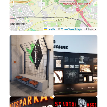
Leaflet
|
©
OpenStreetMap
contributors