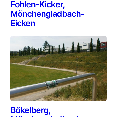
Fohlen-Kicker,
Mönchengladbach-
Eicken
Bökelberg,